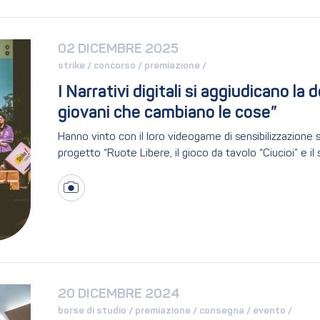
02 DICEMBRE 2025
strike / 
concorso / 
premiazione / 
I Narrativi digitali si aggiudicano la 
giovani che cambiano le cose”
Hanno vinto con il loro videogame di sensibilizzazione 
progetto “Ruote Libere, il gioco da tavolo “Ciucioi” e 
20 DICEMBRE 2024
borse di studio / 
premiazione / 
consegna / 
evento / 