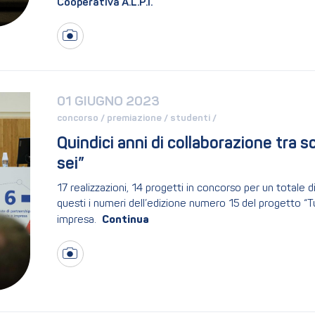
Cooperativa A.L.P.I.
01 GIUGNO 2023
concorso / 
premiazione / 
studenti / 
Quindici anni di collaborazione tra s
sei”
17 realizzazioni, 14 progetti in concorso per un totale d
questi i numeri dell’edizione numero 15 del progetto “T
impresa.