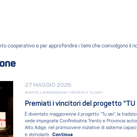
ento cooperativo e per approfondire i temi che coinvolgono il 
ione
27 MAGGIO 2026
evento / 
premiazione / 
vincitori / 
tu sei / 
Premiati i vincitori del progetto “TU
È diventato maggiorenne il progetto “Tu sei”, la tradiz
vede impegnate Confindustria Trento e Provincia autono
Alto Adige, nel promuovere iniziative di sistema capaci 
e stimolanti.