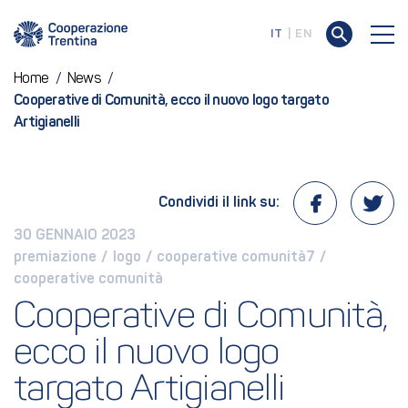
IT
EN
Home
/
News
/
Cooperative di Comunità, ecco il nuovo logo targato
Artigianelli
Condividi il link su:
30 GENNAIO 2023
premiazione
 / 
logo
 / 
cooperative comunità7
 / 
cooperative comunità
Cooperative di Comunità, 
ecco il nuovo logo 
targato Artigianelli