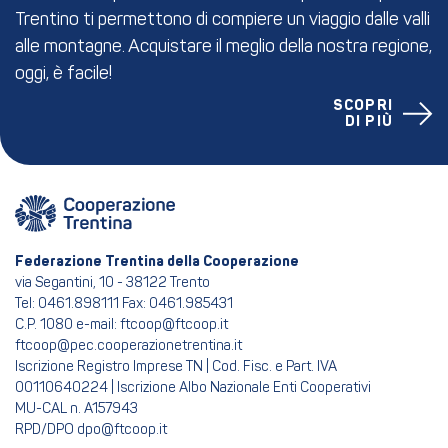
Trentino ti permettono di compiere un viaggio dalle valli
alle montagne. Acquistare il meglio della nostra regione,
oggi, è facile!
SCOPRI
DI PIÙ
Federazione Trentina della Cooperazione
via Segantini, 10 - 38122 Trento
Tel: 0461.898111 Fax: 0461.985431
C.P. 1080 e-mail: ftcoop@ftcoop.it
ftcoop@pec.cooperazionetrentina.it
Iscrizione Registro Imprese TN | Cod. Fisc. e Part. IVA
00110640224 | Iscrizione Albo Nazionale Enti Cooperativi
MU-CAL n. A157943
RPD/DPO dpo@ftcoop.it