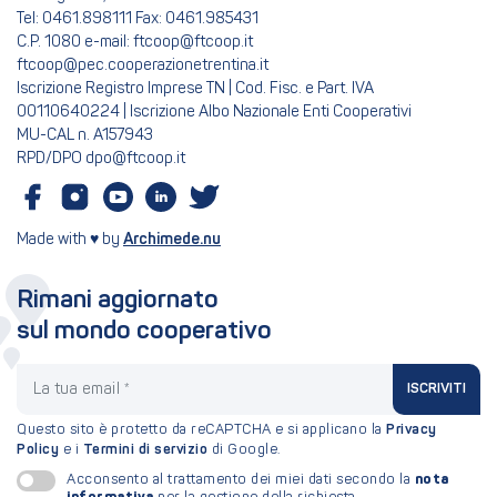
Tel: 0461.898111 Fax: 0461.985431
C.P. 1080 e-mail: ftcoop@ftcoop.it
ftcoop@pec.cooperazionetrentina.it
Iscrizione Registro Imprese TN | Cod. Fisc. e Part. IVA
00110640224 | Iscrizione Albo Nazionale Enti Cooperativi
MU-CAL n. A157943
RPD/DPO dpo@ftcoop.it
Made with ♥ by
Archimede.nu
Rimani aggiornato
sul mondo cooperativo
La tua email
ISCRIVITI
Questo sito è protetto da reCAPTCHA e si applicano la
Privacy
Policy
e i
Termini di servizio
di Google.
nota
Acconsento al trattamento dei miei dati secondo la