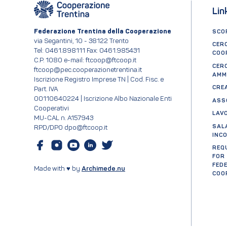
Lin
Federazione Trentina della Cooperazione
SCOP
via Segantini, 10 - 38122 Trento
CER
Tel: 0461.898111 Fax: 0461.985431
COO
C.P. 1080 e-mail: ftcoop@ftcoop.it
CER
ftcoop@pec.cooperazionetrentina.it
AMM
Iscrizione Registro Imprese TN | Cod. Fisc. e
CRE
Part. IVA
00110640224 | Iscrizione Albo Nazionale Enti
ASS
Cooperativi
LAV
MU-CAL n. A157943
SAL
RPD/DPO dpo@ftcoop.it
INC
REQ
FOR
FED
Made with ♥ by
Archimede.nu
COO