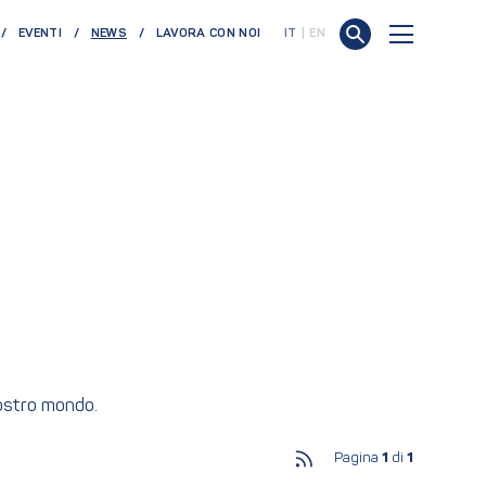
(CURRENT)
EVENTI
NEWS
LAVORA CON NOI
IT
EN
nostro mondo.
Pagina
1
di
1