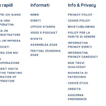
k rapidi
Informati
Info & Privacy
RI CHI SIAMO
NEWS
PRIVACY POLICY
CA UNA
EVENTI
COOKIE POLICY
PERATIVA
UFFICIO STAMPA
WHISTLEBLOWING
CA UN
VIDEO E PODCAST
POLICY PER LA
INISTRATORE
PARITÀ DI GENERE
RIVISTE
A UN'IMPRESA
INFORMATIVA
ASSEMBLEA 2026
OCIATI
PRIVACY EVENTI
FESTIVAL ECONOMIA
ORA CON NOI
INFORMATIVA
2026
PRIVACY CANDIDATI
A
OOPERAZIONE
NON TROVI
QUALCOSA?
UEST VISITS
 THE TRENTINO
RICHIESTA DI
ERATION OF
PATROCINIO
PERATION
CODICE ETICO
CREDITS
AGGIORNA
PREFERENZE