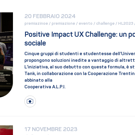
20 FEBBRAIO 2024
premiazinoe / 
premiazione / 
evento / 
challenge / 
HL2023 /
Positive Impact UX Challenge: un po
sociale
Cinque gruppi di studenti e studentesse dell’Univer
propongono soluzioni inedite a vantaggio di altrett
L’iniziativa, al suo debutto con questa formula, è 
Tank, in collaborazione con la Cooperazione Trentina,
abbinato alla
Cooperativa A.L.P.I.
17 NOVEMBRE 2023