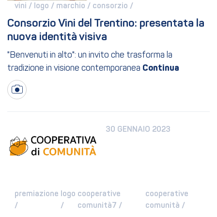
vini / 
logo / 
marchio / 
consorzio / 
Consorzio Vini del Trentino: presentata la 
nuova identità visiva
"Benvenuti in alto": un invito che trasforma la
tradizione in visione contemporanea
30 GENNAIO 2023
premiazione 
logo 
cooperative 
cooperative 
/ 
/ 
comunità7 / 
comunità / 