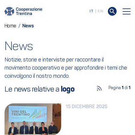
IT
EN
Home
/
News
News
Notizie, storie e interviste per raccontare il
movimento cooperativo e per approfondire i temi che
coinvolgono il nostro mondo.
Le news relative a 
logo
Pagina
1
di
1
15 DICEMBRE 2025