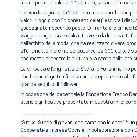
montepremi in palio, di 3.500 euro, servirà alla realiz
I premi della giuria, da 1.000 euro ciascuno, hanno pr
valori. Il logo gioco “In constant delay” esplora i dis
guadagnato il secondo posto. Di fronte alle difficolt
viaggi e luoghi accessibili attraverso la loro piatta
nell’ambito della moda, che ha realizzato diversi proge
all’uncinetto. Il premio del pubblico, da 500 euro, è s
che mette al centro la cultura e la storia della loro c
La simpatia e l’originalità di Stefano Furlani hanno p
che hanno seguito i finalisti nella preparazione alla 
grande seguito di follower.
In occasione del decennale la Fondazione Franco Dem
storie significative presentate in questi anni di conc
__________________________
“Strike! Storie di giovani che cambiano le cose” è un
Cooperativa Impresa Sociale, in collaborazione con 