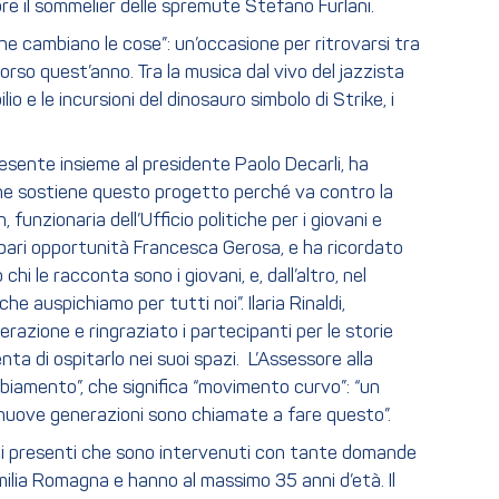
tore il sommelier delle spremute Stefano Furlani.
he cambiano le cose”: un’occasione per ritrovarsi tra
orso quest’anno. Tra la musica dal vivo del jazzista
 e le incursioni del dinosauro simbolo di Strike, i
resente insieme al presidente Paolo Decarli, ha
ione sostiene questo progetto perché va contro la
unzionaria dell’Ufficio politiche per i giovani e
 e pari opportunità Francesca Gerosa, e ha ricordato
 le racconta sono i giovani, e, dall’altro, nel
 auspichiamo per tutti noi”. Ilaria Rinaldi,
erazione e ringraziato i partecipanti per le storie
 di ospitarlo nei suoi spazi. L’Assessore alla
biamento”, che significa “movimento curvo”: “un
e nuove generazioni sono chiamate a fare questo”.
 dei presenti che sono intervenuti con tante domande
Emilia Romagna e hanno al massimo 35 anni d’età. Il