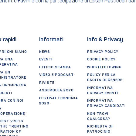
enefit e Favini e con la partecipazione di Loison Pasticceri da
k rapidi
Informati
Info & Privacy
RI CHI SIAMO
NEWS
PRIVACY POLICY
CA UNA
EVENTI
COOKIE POLICY
PERATIVA
UFFICIO STAMPA
WHISTLEBLOWING
CA UN
VIDEO E PODCAST
POLICY PER LA
INISTRATORE
PARITÀ DI GENERE
RIVISTE
A UN'IMPRESA
INFORMATIVA
ASSEMBLEA 2026
OCIATI
PRIVACY EVENTI
FESTIVAL ECONOMIA
ORA CON NOI
INFORMATIVA
2026
PRIVACY CANDIDATI
A
OOPERAZIONE
NON TROVI
QUALCOSA?
UEST VISITS
 THE TRENTINO
RICHIESTA DI
ERATION OF
PATROCINIO