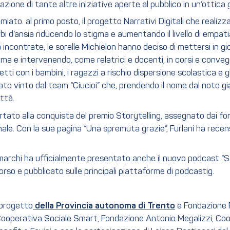
zazione di tante altre iniziative aperte al pubblico in un’ottica
emiato. al primo posto, il progetto Narrativi Digitali che realiz
turbi d’ansia riducendo lo stigma e aumentando il livello di empat
à incontrate, le sorelle Michielon hanno deciso di mettersi in 
forma e intervenendo, come relatrici e docenti, in corsi e conv
tti con i bambini, i ragazzi a rischio dispersione scolastica e g
tato vinto dal team “Ciucioi” che, prendendo il nome dal noto gia
ittà.
ortato alla conquista del premio Storytelling, assegnato dai for
finale. Con la sua pagina “Una spremuta grazie”, Furlani ha recen
archi ha ufficialmente presentato anche il nuovo podcast “Str
orso e pubblicato sulle principali piattaforme di podcastig.
 progetto
della Provincia autonoma di Trento
e Fondazione 
Cooperativa Sociale Smart, Fondazione Antonio Megalizzi, Coo