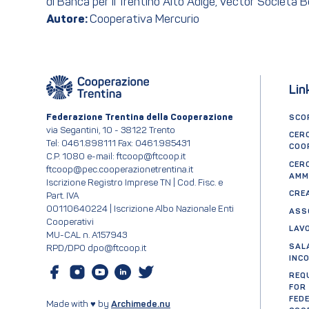
di Banca per il Trentino Alto Adige, Vector Società B
Autore:
Cooperativa Mercurio
Lin
Federazione Trentina della Cooperazione
SCOP
via Segantini, 10 - 38122 Trento
CER
Tel: 0461.898111 Fax: 0461.985431
COO
C.P. 1080 e-mail: ftcoop@ftcoop.it
CER
ftcoop@pec.cooperazionetrentina.it
AMM
Iscrizione Registro Imprese TN | Cod. Fisc. e
CRE
Part. IVA
00110640224 | Iscrizione Albo Nazionale Enti
ASS
Cooperativi
LAV
MU-CAL n. A157943
SAL
RPD/DPO dpo@ftcoop.it
INC
REQ
FOR
FED
Made with ♥ by
Archimede.nu