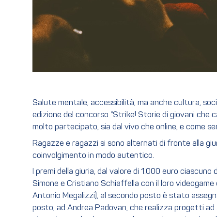
Salute mentale, accessibilità, ma anche cultura, socia
edizione del concorso “Strike! Storie di giovani che
molto partecipato, sia dal vivo che online, e come s
Ragazze e ragazzi si sono alternati di fronte alla giu
coinvolgimento in modo autentico.
I premi della giuria, dal valore di 1.000 euro ciascuno
Simone e Cristiano Schiaffella con il loro videogame 
Antonio Megalizzi), al secondo posto è stato assegnato
posto, ad Andrea Padovan, che realizza progetti ad al