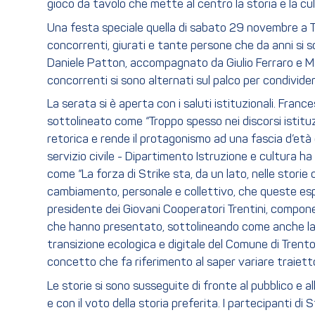
gioco da tavolo che mette al centro la storia e la cul
Una festa speciale quella di sabato 29 novembre a Tre
concorrenti, giurati e tante persone che da anni si so
Daniele Patton, accompagnato da Giulio Ferraro e Matte
concorrenti si sono alternati sul palco per condividere
La serata si è aperta con i saluti istituzionali. Fra
sottolineato come “Troppo spesso nei discorsi istitu
retorica e rende il protagonismo ad una fascia d’età 
servizio civile - Dipartimento Istruzione e cultura ha
come “La forza di Strike sta, da un lato, nelle storie
cambiamento, personale e collettivo, che queste esper
presidente dei Giovani Cooperatori Trentini, component
che hanno presentato, sottolineando come anche la F
transizione ecologica e digitale del Comune di Trent
concetto che fa riferimento al saper variare traiett
Le storie si sono susseguite di fronte al pubblico e
e con il voto della storia preferita. I partecipanti 