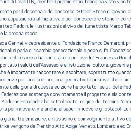
tura di Lavis (TN), mentre il premio storytelling ha visto vinci
nto per il decennale del concorso “Strike! Storie di giovani c
no appassionati all’iniziativa e per conoscere le storie in conc
o Padoin, le illustrazioni dal vivo del fumettista Marco Tabilio
 la propria storia.
ncesca Gennai, vicepresidente di Fondazione Franco Demarchi, p
zionali si parla di ricambio generazionale e poco si fa. Fondaz
che molto spesso ha poco spazio per averlo”. Francesca Gnech, f
 portato i saluti dell’Assessore all’istruzione, cultura, giovani
 che è importante raccontare e ascoltare, soprattutto quando chi
ienze portano con loro, una generatività positiva che è ciò che
e della giuria di questa edizione ha portato i saluti della Fed
ederazione sostenga convintamente il progetto e sia contenta
o Andreas Fernandez ha sottolineato l’origine del termine “cam
oria per innovare, ma anche al saper rimuovere gli ostacoli. L
 alla giuria, tra emozione, entusiasmo e coinvolgimento attivo
di Strike vengono da Trentino Alto Adige, Veneto, Lombardia ed 