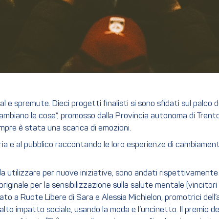
l e spremute. Dieci progetti finalisti si sono sfidati sul palco
 cambiano le cose”, promosso dalla Provincia autonoma di Tren
empre è stata una scarica di emozioni.
ria e al pubblico raccontando le loro esperienze di cambiamento,
 da utilizzare per nuove iniziative, sono andati rispettivamente 
originale per la sensibilizzazione sulla salute mentale (vincito
 a Ruote Libere di Sara e Alessia Michielon, promotrici dell’ac
to impatto sociale, usando la moda e l’uncinetto. Il premio del 