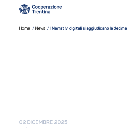
I Narrativi digitali si aggiudicano la decima
Home
/
News
/
02 DICEMBRE 2025