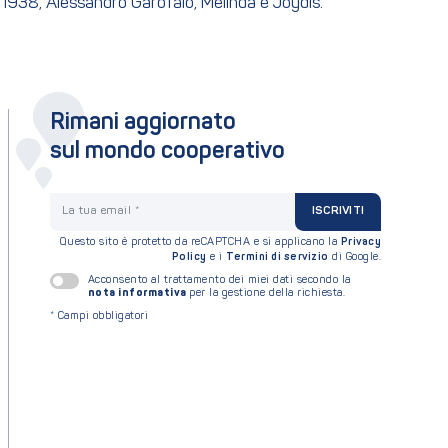
l 1938, Alessandro Garofalo, Melinda e Joydis.
Rimani aggiornato
sul mondo cooperativo
La tua email
ISCRIVITI
Questo sito è protetto da reCAPTCHA e si applicano la
Privacy
Policy
e i
Termini di servizio
di Google.
Acconsento al trattamento dei miei dati secondo la
nota informativa
per la gestione della richiesta.
*
Campi obbligatori