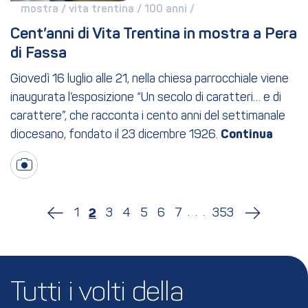
mostra / 
vita trentina / 
100 anni / 
Cent’anni di Vita Trentina in mostra a Pera 
di Fassa
Giovedì 16 luglio alle 21, nella chiesa parrocchiale viene
inaugurata l’esposizione “Un secolo di caratteri… e di
carattere”, che racconta i cento anni del settimanale
diocesano, fondato il 23 dicembre 1926.
...
1
3
4
5
6
7
353
2
Tutti i volti della 