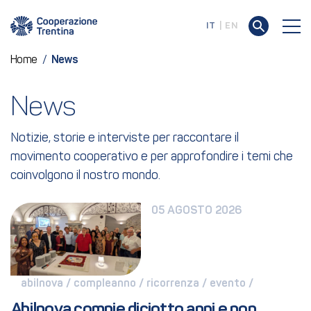
IT
EN
Home
/
News
News
Notizie, storie e interviste per raccontare il
movimento cooperativo e per approfondire i temi che
coinvolgono il nostro mondo.
05 AGOSTO 2026
abilnova / 
compleanno / 
ricorrenza / 
evento / 
Abilnova compie diciotto anni e non 