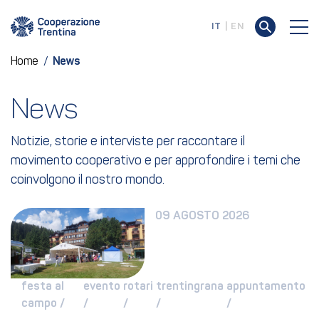
IT
EN
Home
/
News
News
Notizie, storie e interviste per raccontare il
movimento cooperativo e per approfondire i temi che
coinvolgono il nostro mondo.
09 AGOSTO 2026
festa al 
evento 
rotari 
trentingrana 
appuntamento 
campo / 
/ 
/ 
/ 
/ 