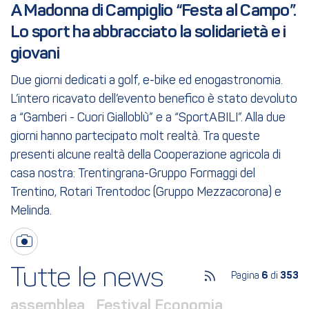
A Madonna di Campiglio “Festa al Campo”. 
Lo sport ha abbracciato la solidarietà e i 
giovani
Due giorni dedicati a golf, e-bike ed enogastronomia.
L’intero ricavato dell’evento benefico è stato devoluto
a “Gamberi - Cuori Gialloblù” e a “SportABILI”. Alla due
giorni hanno partecipato molt realtà. Tra queste
presenti alcune realtà della Cooperazione agricola di
casa nostra: Trentingrana-Gruppo Formaggi del
Trentino, Rotari Trentodoc (Gruppo Mezzacorona) e
Melinda.
Tutte le news
Pagina
6
di
353
assemblea
Festival Economia