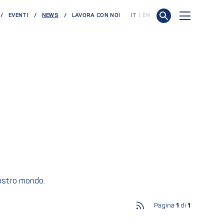
(CURRENT)
EVENTI
NEWS
LAVORA CON NOI
IT
EN
nostro mondo.
Pagina
1
di
1