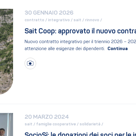
30 GENNAIO 2026
contratto / 
integrativo / 
sait / 
rinnovo / 
Sait Coop: approvato il nuovo contr
Nuovo contratto integrativo per il triennio 2026 – 202
attenzione alle esigenze dei dipendenti.
20 MARZO 2024
sait / 
famiglie cooperative / 
solidarietà / 
SocioSì: le donazioni dei soci per le i