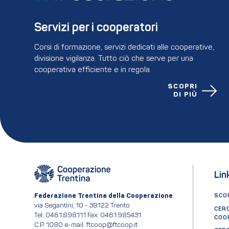
Servizi per i cooperatori
Corsi di formazione, servizi dedicati alle cooperative,
divisione vigilanza. Tutto ciò che serve per una
cooperativa efficiente e in regola.
SCOPRI
DI PIÙ
Lin
Federazione Trentina della Cooperazione
SCOP
via Segantini, 10 - 38122 Trento
CER
Tel: 0461.898111 Fax: 0461.985431
COO
C.P. 1080 e-mail: ftcoop@ftcoop.it