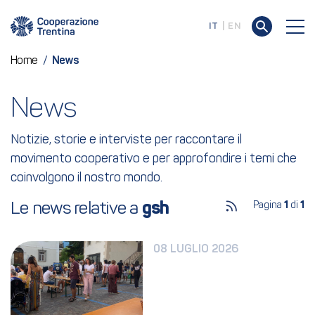
IT
EN
Home
/
News
News
Notizie, storie e interviste per raccontare il
movimento cooperativo e per approfondire i temi che
coinvolgono il nostro mondo.
Le news relative a 
gsh
Pagina
1
di
1
08 LUGLIO 2026