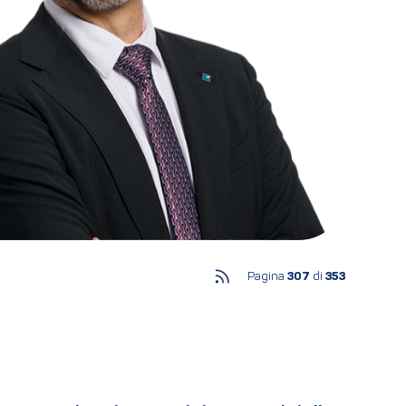
Pagina
307
di
353