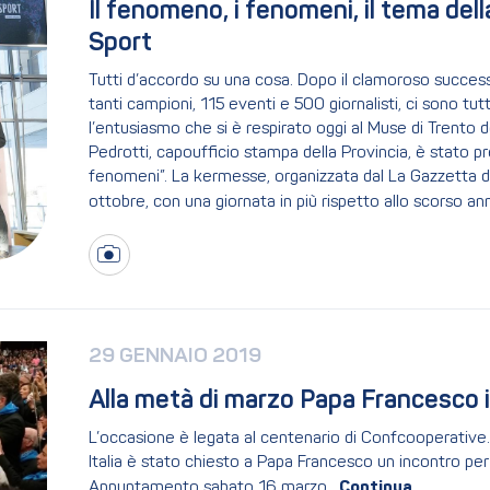
Il fenomeno, i fenomeni, il tema dell
Sport 
Tutti d’accordo su una cosa. Dopo il clamoroso successo
tanti campioni, 115 eventi e 500 giornalisti, ci sono 
l’entusiasmo che si è respirato oggi al Muse di Trent
Pedrotti, capoufficio stampa della Provincia, è stato p
fenomeni”. La kermesse, organizzata dal La Gazzetta de
ottobre, con una giornata in più rispetto allo scorso an
29 GENNAIO 2019
Alla metà di marzo Papa Francesco i
L’occasione è legata al centenario di Confcooperative.
Italia è stato chiesto a Papa Francesco un incontro per
Appuntamento sabato 16 marzo.