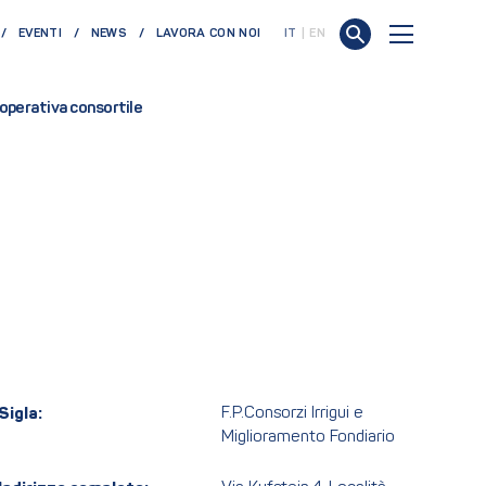
EVENTI
NEWS
LAVORA CON NOI
IT
EN
perativa consortile
Sigla:
F.P.Consorzi Irrigui e
Miglioramento Fondiario