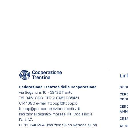
Lin
Federazione Trentina della Cooperazione
SCOP
via Segantini, 10 - 38122 Trento
CER
Tel: 0461.898111 Fax: 0461.985431
COO
C.P. 1080 e-mail: ftcoop@ftcoop.it
CER
ftcoop@pec.cooperazionetrentina.it
AMM
Iscrizione Registro Imprese TN | Cod. Fisc. e
CRE
Part. IVA
00110640224 | Iscrizione Albo Nazionale Enti
ASS