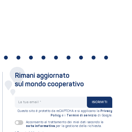
3
4
5
6
7
8
9
10
11
Rimani aggiornato
sul mondo cooperativo
La tua email
ISCRIVITI
Questo sito è protetto da reCAPTCHA e si applicano la
Privacy
Policy
e i
Termini di servizio
di Google.
Acconsento al trattamento dei miei dati secondo la
nota informativa
per la gestione della richiesta.