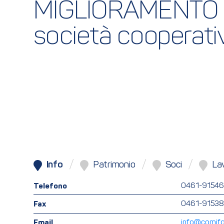
MIGLIORAMENTO 
società cooperati
Info
Patrimonio
Soci
Lav
Telefono
0461-9154
Fax
0461-9153
Email
info@comifo.