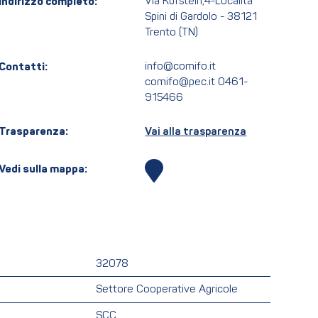
Indirizzo completo:
Via Kufstein,4-Località
Spini di Gardolo - 38121
Trento (TN)
Contatti:
info@comifo.it
comifo@pec.it 0461-
915466
Trasparenza:
Vai alla trasparenza
Vedi sulla mappa:
32078
Settore Cooperative Agricole
SCC