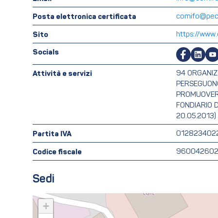
Posta elettronica certificata
comifo@pec.
Sito
https://www.
Socials
Attività e servizi
94 ORGANIZZ
PERSEGUONO
PROMUOVERE
FONDIARIO 
20.05.2013)
Partita IVA
012823402
Codice fiscale
96004260
Sedi
+