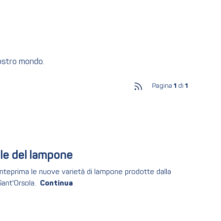
nostro mondo.
Pagina
1
di
1
ale del lampone
anteprima le nuove varietà di lampone prodotte dalla
ant'Orsola.