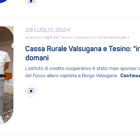
29 LUGLIO 2024
evento / 
vigili del fuoco / 
concorso / 
internazionale / 
Cassa Rurale Valsugana e Tesino: “incli
domani
L’istituto di credito cooperativo è stato main sponsor de
del Fuoco allievi ospitata a Borgo Valsugana.