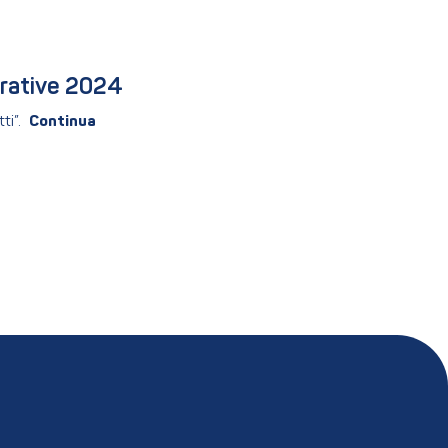
erative 2024
ti”.