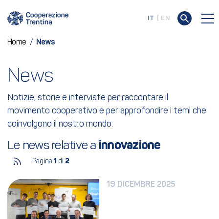
IT
EN
Home
/
News
News
Notizie, storie e interviste per raccontare il
movimento cooperativo e per approfondire i temi che
coinvolgono il nostro mondo.
Le news relative a 
innovazione
Pagina
1
di
2
19 DICEMBRE 2025