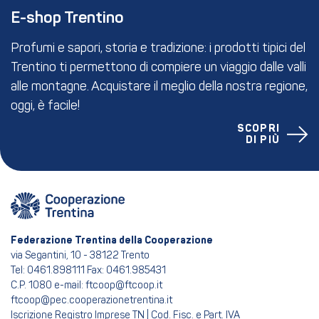
E-shop Trentino
Profumi e sapori, storia e tradizione: i prodotti tipici del
Trentino ti permettono di compiere un viaggio dalle valli
alle montagne. Acquistare il meglio della nostra regione,
oggi, è facile!
SCOPRI
DI PIÙ
Federazione Trentina della Cooperazione
via Segantini, 10 - 38122 Trento
Tel: 0461.898111 Fax: 0461.985431
C.P. 1080 e-mail: ftcoop@ftcoop.it
ftcoop@pec.cooperazionetrentina.it
Iscrizione Registro Imprese TN | Cod. Fisc. e Part. IVA