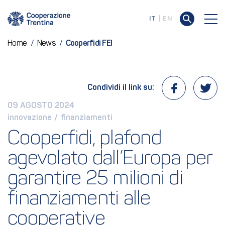
IT
EN
Home
/
News
/
Cooperfidi FEI
Condividi il link su:
09 AGOSTO 2024
innovazione
 / 
finanziamenti
Cooperfidi, plafond 
agevolato dall’Europa per 
garantire 25 milioni di 
finanziamenti alle 
cooperative