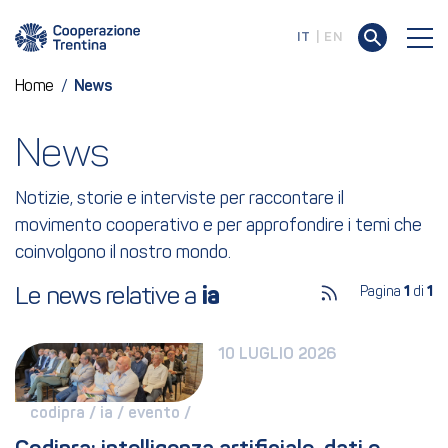
IT
EN
Home
/
News
News
Notizie, storie e interviste per raccontare il
movimento cooperativo e per approfondire i temi che
coinvolgono il nostro mondo.
Le news relative a 
ia
Pagina
1
di
1
10 LUGLIO 2026
codipra / 
ia / 
evento / 