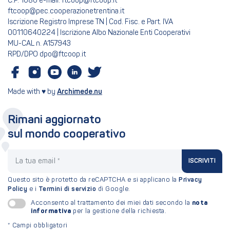
C.P. 1080 e-mail: ftcoop@ftcoop.it
ftcoop@pec.cooperazionetrentina.it
Iscrizione Registro Imprese TN | Cod. Fisc. e Part. IVA
00110640224 | Iscrizione Albo Nazionale Enti Cooperativi
MU-CAL n. A157943
RPD/DPO dpo@ftcoop.it
Made with ♥ by
Archimede.nu
Rimani aggiornato
sul mondo cooperativo
La tua email
ISCRIVITI
Questo sito è protetto da reCAPTCHA e si applicano la
Privacy
Policy
e i
Termini di servizio
di Google.
nota
Acconsento al trattamento dei miei dati secondo la
informativa
per la gestione della richiesta.
*
Campi obbligatori