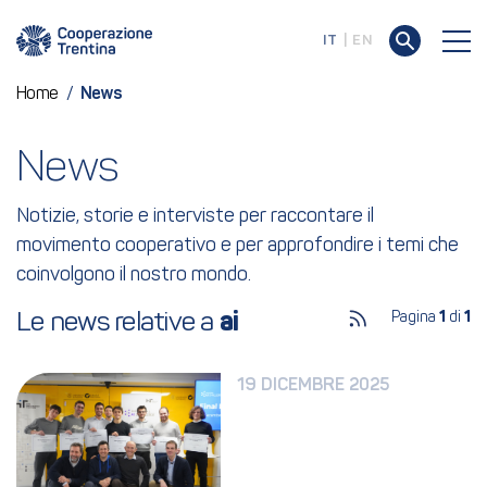
IT
EN
Home
/
News
News
Notizie, storie e interviste per raccontare il
movimento cooperativo e per approfondire i temi che
coinvolgono il nostro mondo.
Le news relative a 
ai
Pagina
1
di
1
19 DICEMBRE 2025