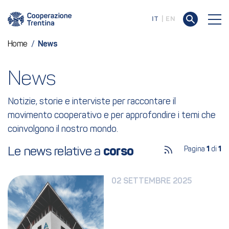
IT
EN
Home
/
News
News
Notizie, storie e interviste per raccontare il
movimento cooperativo e per approfondire i temi che
coinvolgono il nostro mondo.
Le news relative a 
corso
Pagina
1
di
1
02 SETTEMBRE 2025