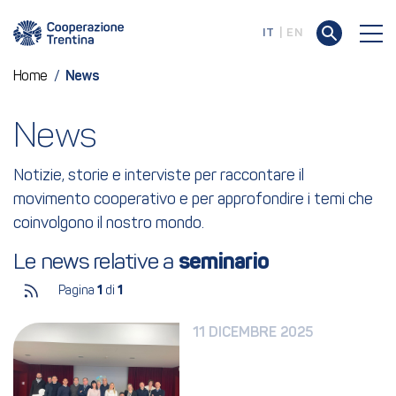
IT
EN
Home
/
News
News
Notizie, storie e interviste per raccontare il
movimento cooperativo e per approfondire i temi che
coinvolgono il nostro mondo.
Le news relative a 
seminario
Pagina
1
di
1
11 DICEMBRE 2025