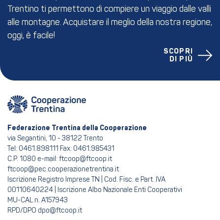
Trentino ti permettono di compiere un viaggio dalle valli
alle montagne. Acquistare il meglio della nostra regione,
oggi, è facile!
SCOPRI
DI PIÙ
Federazione Trentina della Cooperazione
via Segantini, 10 - 38122 Trento
Tel: 0461.898111 Fax: 0461.985431
C.P. 1080 e-mail: ftcoop@ftcoop.it
ftcoop@pec.cooperazionetrentina.it
Iscrizione Registro Imprese TN | Cod. Fisc. e Part. IVA
00110640224 | Iscrizione Albo Nazionale Enti Cooperativi
MU-CAL n. A157943
RPD/DPO dpo@ftcoop.it