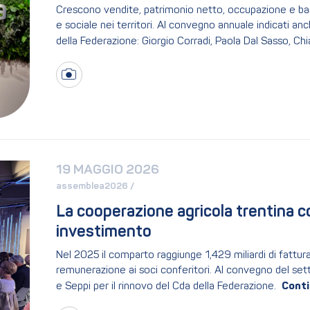
Crescono vendite, patrimonio netto, occupazione e base
e sociale nei territori. Al convegno annuale indicati anc
della Federazione: Giorgio Corradi, Paola Dal Sasso, C
19 MAGGIO 2026
assemblea2026 / 
La cooperazione agricola trentina co
investimento
Nel 2025 il comparto raggiunge 1,429 miliardi di fatturat
remunerazione ai soci conferitori. Al convegno del setto
e Seppi per il rinnovo del Cda della Federazione.