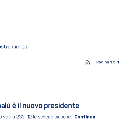
nostro mondo.
Pagina
1
di
1
alù è il nuovo presidente
0 voti a 233. 12 le schede bianche.