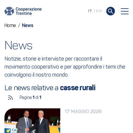
IT
EN
Home
/
News
News
Notizie, storie e interviste per raccontare il
movimento cooperativo e per approfondire i temi che
coinvolgono il nostro mondo.
Le news relative a 
casse rurali
Pagina
1
di
1
17 MAGGIO 2026