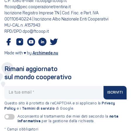
C.P. 1080 e-mail: ftcoop@ftcoop.it
ftcoop@pec.cooperazionetrentina.it
Iscrizione Registro Imprese TN | Cod. Fisc. e Part. IVA
00110640224 | Iscrizione Albo Nazionale Enti Cooperativi
MU-CAL n. A157943
RPD/DPO dpo@ftcoop.it
Made with ♥ by
Archimede.nu
Rimani aggiornato
sul mondo cooperativo
La tua email
ISCRIVITI
Questo sito è protetto da reCAPTCHA e si applicano la
Privacy
Policy
e i
Termini di servizio
di Google.
nota
Acconsento al trattamento dei miei dati secondo la
informativa
per la gestione della richiesta.
*
Campi obbligatori