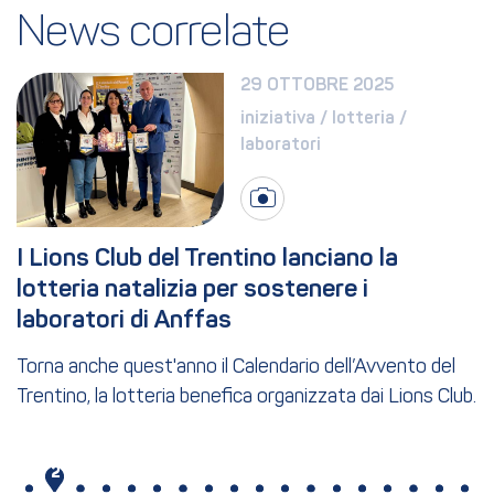
News correlate
29 OTTOBRE 2025
iniziativa / lotteria / 
laboratori
I Lions Club del Trentino lanciano la 
lotteria natalizia per sostenere i 
laboratori di Anffas
Torna anche quest'anno il Calendario dell’Avvento del
Trentino, la lotteria benefica organizzata dai Lions Club.
1
2
3
4
5
6
7
8
9
10
11
12
13
14
15
16
17
18