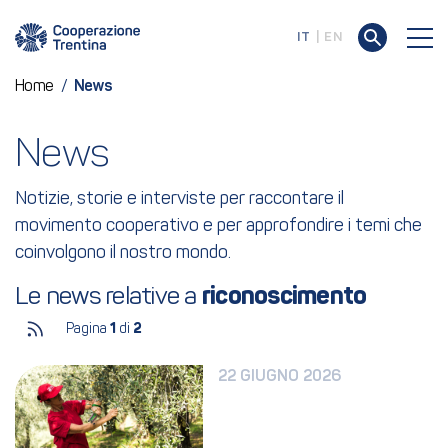
IT
EN
Home
/
News
News
Notizie, storie e interviste per raccontare il
movimento cooperativo e per approfondire i temi che
coinvolgono il nostro mondo.
Le news relative a 
riconoscimento
Pagina
1
di
2
22 GIUGNO 2026