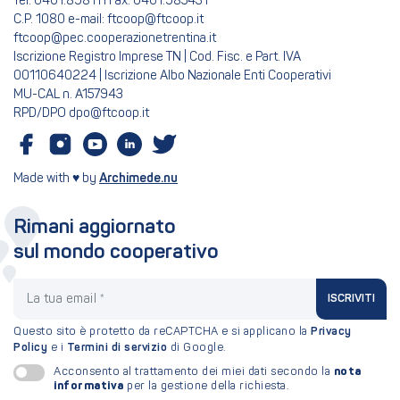
Tel: 0461.898111 Fax: 0461.985431
C.P. 1080 e-mail: ftcoop@ftcoop.it
ftcoop@pec.cooperazionetrentina.it
Iscrizione Registro Imprese TN | Cod. Fisc. e Part. IVA
00110640224 | Iscrizione Albo Nazionale Enti Cooperativi
MU-CAL n. A157943
RPD/DPO dpo@ftcoop.it
Made with ♥ by
Archimede.nu
Rimani aggiornato
sul mondo cooperativo
La tua email
ISCRIVITI
Questo sito è protetto da reCAPTCHA e si applicano la
Privacy
Policy
e i
Termini di servizio
di Google.
nota
Acconsento al trattamento dei miei dati secondo la
informativa
per la gestione della richiesta.