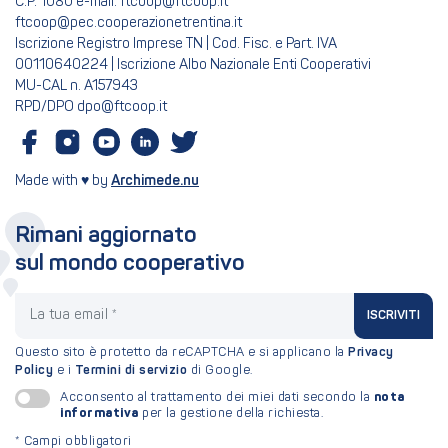
C.P. 1080 e-mail: ftcoop@ftcoop.it
ftcoop@pec.cooperazionetrentina.it
Iscrizione Registro Imprese TN | Cod. Fisc. e Part. IVA
00110640224 | Iscrizione Albo Nazionale Enti Cooperativi
MU-CAL n. A157943
RPD/DPO dpo@ftcoop.it
Made with ♥ by
Archimede.nu
Rimani aggiornato
sul mondo cooperativo
La tua email
ISCRIVITI
Questo sito è protetto da reCAPTCHA e si applicano la
Privacy
Policy
e i
Termini di servizio
di Google.
nota
Acconsento al trattamento dei miei dati secondo la
informativa
per la gestione della richiesta.
*
Campi obbligatori