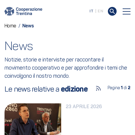
IT
EN
Home
/
News
News
Notizie, storie e interviste per raccontare il
movimento cooperativo e per approfondire i temi che
coinvolgono il nostro mondo.
Le news relative a 
edizione
Pagina
1
di
2
23 APRILE 2026