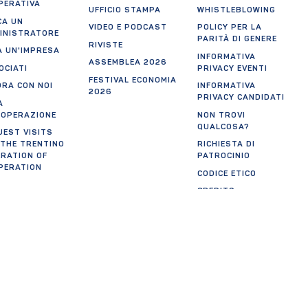
PERATIVA
UFFICIO STAMPA
WHISTLEBLOWING
CA UN
VIDEO E PODCAST
POLICY PER LA
INISTRATORE
PARITÀ DI GENERE
RIVISTE
A UN'IMPRESA
INFORMATIVA
ASSEMBLEA 2026
OCIATI
PRIVACY EVENTI
FESTIVAL ECONOMIA
ORA CON NOI
INFORMATIVA
2026
PRIVACY CANDIDATI
A
OOPERAZIONE
NON TROVI
QUALCOSA?
UEST VISITS
 THE TRENTINO
RICHIESTA DI
ERATION OF
PATROCINIO
PERATION
CODICE ETICO
CREDITS
AGGIORNA
PREFERENZE
tificazioni