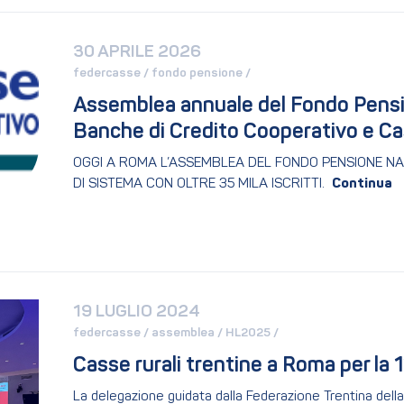
30 APRILE 2026
federcasse / 
fondo pensione / 
Assemblea annuale del Fondo Pension
Banche di Credito Cooperativo e Cas
OGGI A ROMA L’ASSEMBLEA DEL FONDO PENSIONE NA
DI SISTEMA CON OLTRE 35 MILA ISCRITTI.
19 LUGLIO 2024
federcasse / 
assemblea / 
HL2025 / 
Casse rurali trentine a Roma per la
La delegazione guidata dalla Federazione Trentina della