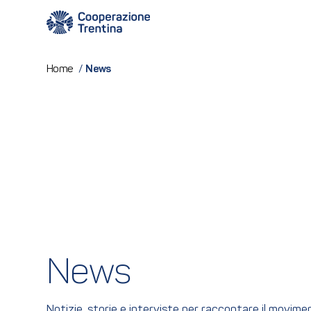
News
Home
/
News
Notizie, storie e interviste per raccontare il movim