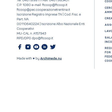
Tel: 0461.898111 Fax: 0461.985431
COO
C.P. 1080 e-mail: ftcoop@ftcoop.it
CER
ftcoop@pec.cooperazionetrentina.it
AMM
Iscrizione Registro Imprese TN | Cod. Fisc. e
CRE
Part. IVA
00110640224 | Iscrizione Albo Nazionale Enti
ASS
Cooperativi
LAV
MU-CAL n. A157943
SAL
RPD/DPO dpo@ftcoop.it
INC
REQ
FOR
FED
Made with ♥ by
Archimede.nu
COO
Cer