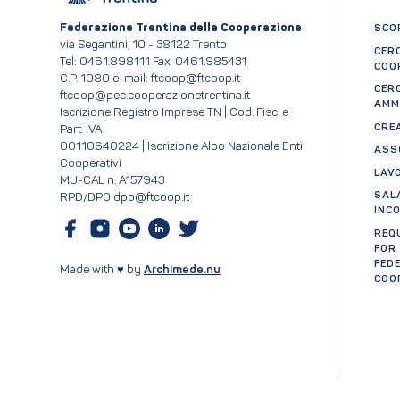
Federazione Trentina della Cooperazione
SCOP
via Segantini, 10 - 38122 Trento
CER
Tel: 0461.898111 Fax: 0461.985431
COO
C.P. 1080 e-mail: ftcoop@ftcoop.it
CER
ftcoop@pec.cooperazionetrentina.it
AMM
Iscrizione Registro Imprese TN | Cod. Fisc. e
CRE
Part. IVA
00110640224 | Iscrizione Albo Nazionale Enti
ASS
Cooperativi
LAV
MU-CAL n. A157943
SAL
RPD/DPO dpo@ftcoop.it
INC
REQ
FOR
FED
Made with ♥ by
Archimede.nu
COO
Cer