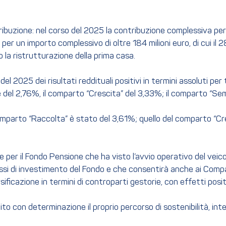
ibuzione: nel corso del 2025 la contribuzione complessiva perv
r un importo complessivo di oltre 184 milioni euro, di cui il 2
o la ristrutturazione della prima casa.
 2025 dei risultati reddituali positivi in termini assoluti per 
el 2,76%, il comparto “Crescita” del 3,33%; il comparto “Sem
 comparto “Raccolta” è stato del 3,61%; quello del comparto “
one per il Fondo Pensione che ha visto l’avvio operativo del v
cessi di investimento del Fondo e che consentirà anche ai Compa
ficazione in termini di controparti gestorie, con effetti positiv
guito con determinazione il proprio percorso di sostenibilità, i