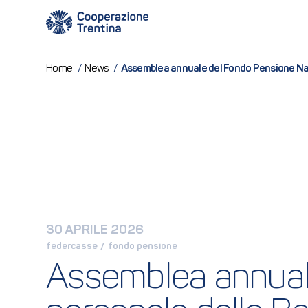
Assemblea annuale del Fondo Pensione Nazi
Home
/
News
/
30 APRILE 2026
federcasse
 / 
fondo pensione
Assemblea annuale