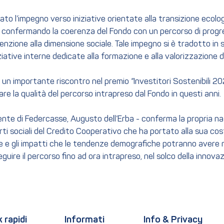
ato l’impegno verso iniziative orientate alla transizione ecol
o, confermando la coerenza del Fondo con un percorso di progr
nzione alla dimensione sociale. Tale impegno si è tradotto in 
iziative interne dedicate alla formazione e alla valorizzazione 
, un importante riscontro nel premio “Investitori Sostenibili 20
e la qualità del percorso intrapreso dal Fondo in questi anni.
dente di Federcasse, Augusto dell’Erba - conferma la propria n
arti sociali del Credito Cooperativo che ha portato alla sua co
e e gli impatti che le tendenze demografiche potranno avere ne
re il percorso fino ad ora intrapreso, nel solco della innovazi
k rapidi
Informati
Info & Privacy