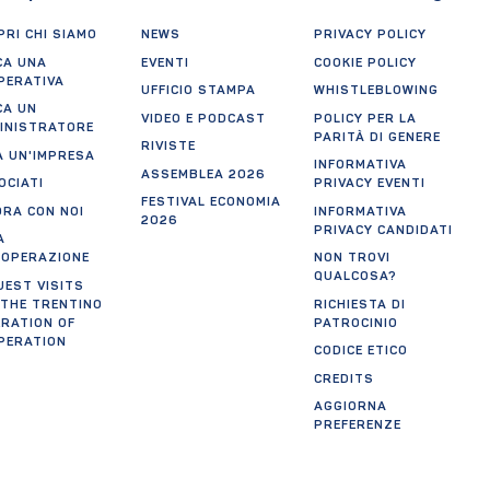
RI CHI SIAMO
NEWS
PRIVACY POLICY
CA UNA
EVENTI
COOKIE POLICY
PERATIVA
UFFICIO STAMPA
WHISTLEBLOWING
CA UN
VIDEO E PODCAST
POLICY PER LA
INISTRATORE
PARITÀ DI GENERE
RIVISTE
A UN'IMPRESA
INFORMATIVA
ASSEMBLEA 2026
OCIATI
PRIVACY EVENTI
FESTIVAL ECONOMIA
ORA CON NOI
INFORMATIVA
2026
PRIVACY CANDIDATI
A
OOPERAZIONE
NON TROVI
QUALCOSA?
UEST VISITS
 THE TRENTINO
RICHIESTA DI
ERATION OF
PATROCINIO
PERATION
CODICE ETICO
CREDITS
AGGIORNA
PREFERENZE
tificazioni