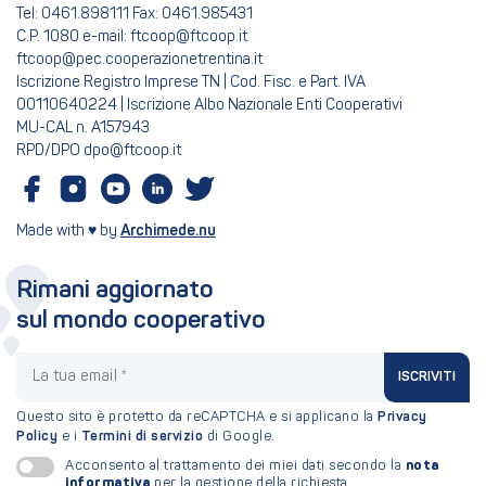
Tel: 0461.898111 Fax: 0461.985431
C.P. 1080 e-mail: ftcoop@ftcoop.it
ftcoop@pec.cooperazionetrentina.it
Iscrizione Registro Imprese TN | Cod. Fisc. e Part. IVA
00110640224 | Iscrizione Albo Nazionale Enti Cooperativi
MU-CAL n. A157943
RPD/DPO dpo@ftcoop.it
Made with ♥ by
Archimede.nu
Rimani aggiornato
sul mondo cooperativo
La tua email
ISCRIVITI
Questo sito è protetto da reCAPTCHA e si applicano la
Privacy
Policy
e i
Termini di servizio
di Google.
nota
Acconsento al trattamento dei miei dati secondo la
informativa
per la gestione della richiesta.