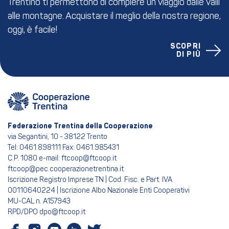
Trentino ti permettono di compiere un viaggio dalle valli
alle montagne. Acquistare il meglio della nostra regione,
oggi, è facile!
SCOPRI
DI PIÙ
Federazione Trentina della Cooperazione
via Segantini, 10 - 38122 Trento
Tel: 0461.898111 Fax: 0461.985431
C.P. 1080 e-mail: ftcoop@ftcoop.it
ftcoop@pec.cooperazionetrentina.it
Iscrizione Registro Imprese TN | Cod. Fisc. e Part. IVA
00110640224 | Iscrizione Albo Nazionale Enti Cooperativi
MU-CAL n. A157943
RPD/DPO dpo@ftcoop.it