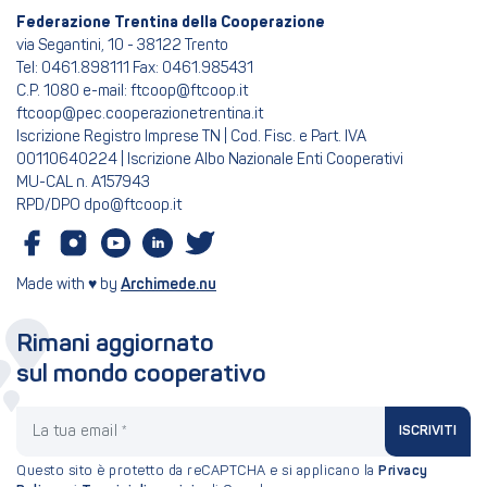
Federazione Trentina della Cooperazione
via Segantini, 10 - 38122 Trento
Tel: 0461.898111 Fax: 0461.985431
C.P. 1080 e-mail: ftcoop@ftcoop.it
ftcoop@pec.cooperazionetrentina.it
Iscrizione Registro Imprese TN | Cod. Fisc. e Part. IVA
00110640224 | Iscrizione Albo Nazionale Enti Cooperativi
MU-CAL n. A157943
RPD/DPO dpo@ftcoop.it
Made with ♥ by
Archimede.nu
Rimani aggiornato
sul mondo cooperativo
La tua email
ISCRIVITI
Questo sito è protetto da reCAPTCHA e si applicano la
Privacy