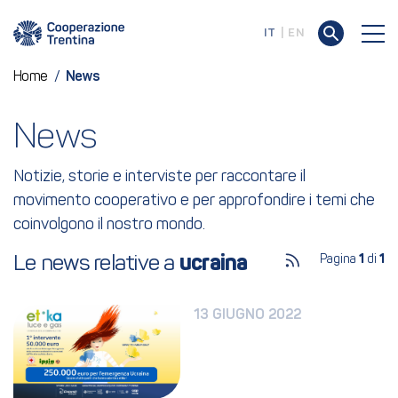
IT
EN
Home
/
News
News
Notizie, storie e interviste per raccontare il
movimento cooperativo e per approfondire i temi che
coinvolgono il nostro mondo.
Le news relative a 
ucraina
Pagina
1
di
1
13 GIUGNO 2022