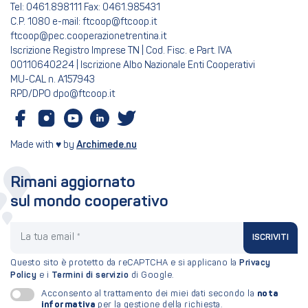
Tel: 0461.898111 Fax: 0461.985431
C.P. 1080 e-mail: ftcoop@ftcoop.it
ftcoop@pec.cooperazionetrentina.it
Iscrizione Registro Imprese TN | Cod. Fisc. e Part. IVA
00110640224 | Iscrizione Albo Nazionale Enti Cooperativi
MU-CAL n. A157943
RPD/DPO dpo@ftcoop.it
Made with ♥ by
Archimede.nu
Rimani aggiornato
sul mondo cooperativo
La tua email
ISCRIVITI
Questo sito è protetto da reCAPTCHA e si applicano la
Privacy
Policy
e i
Termini di servizio
di Google.
nota
Acconsento al trattamento dei miei dati secondo la
informativa
per la gestione della richiesta.