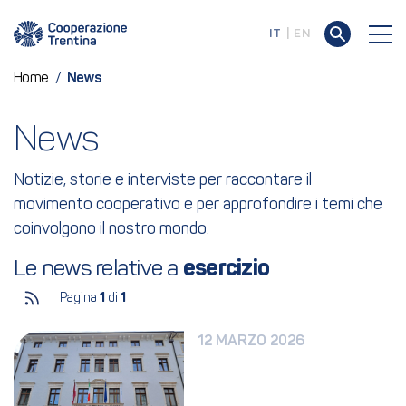
IT
EN
Home
/
News
News
Notizie, storie e interviste per raccontare il
movimento cooperativo e per approfondire i temi che
coinvolgono il nostro mondo.
Le news relative a 
esercizio
Pagina
1
di
1
12 MARZO 2026