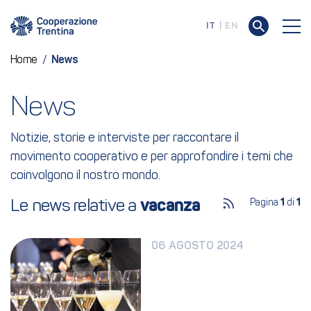
IT
EN
Home
/
News
News
Notizie, storie e interviste per raccontare il
movimento cooperativo e per approfondire i temi che
coinvolgono il nostro mondo.
Le news relative a 
vacanza
Pagina
1
di
1
06 AGOSTO 2024