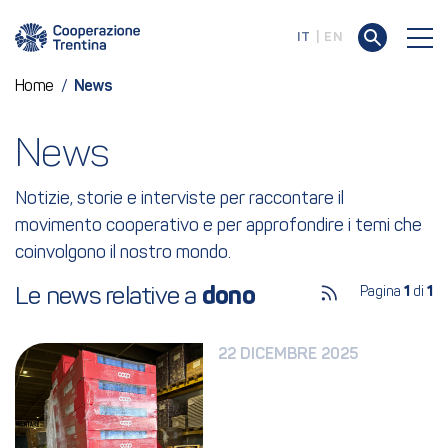
IT
EN
Home
/
News
News
Notizie, storie e interviste per raccontare il
movimento cooperativo e per approfondire i temi che
coinvolgono il nostro mondo.
Le news relative a 
dono
Pagina
1
di
1
22 DICEMBRE 2025