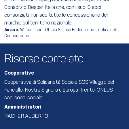
Consorzio Despar Italia che, con i suoi 6 soci
consorziati, riunisce tutte le concessionarie del
marchio sul territorio nazionale.
Autore:
Walter Liber - Ufficio Stampa Federazione Trentina della
Cooperazione
Risorse correlate
Cooperative
Cooperativa di Solidarietà Sociale SOS Villaggio del
Fanciullo-Nostra Signora d'Europa-Trento-ONLUS
soc. coop. sociale
Amministratori
PACHER ALBERTO