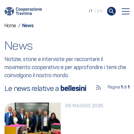
IT
EN
Home
/
News
News
Notizie, storie e interviste per raccontare il
movimento cooperativo e per approfondire i temi che
coinvolgono il nostro mondo.
Le news relative a 
bellesini
Pagina
1
di
1
08 MAGGIO 2026