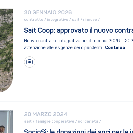
30 GENNAIO 2026
contratto / 
integrativo / 
sait / 
rinnovo / 
Sait Coop: approvato il nuovo contr
Nuovo contratto integrativo per il triennio 2026 – 202
attenzione alle esigenze dei dipendenti.
20 MARZO 2024
sait / 
famiglie cooperative / 
solidarietà / 
SocioSì: le donazioni dei soci per le i