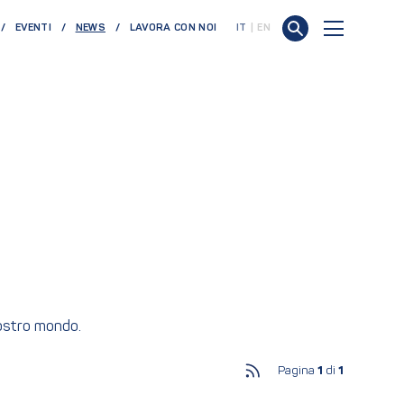
(CURRENT)
EVENTI
NEWS
LAVORA CON NOI
IT
EN
nostro mondo.
Pagina
1
di
1