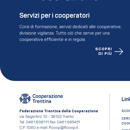
Servizi per i cooperatori
Corsi di formazione, servizi dedicati alle cooperative,
divisione vigilanza. Tutto ciò che serve per una
cooperativa efficiente e in regola.
SCOPRI
DI PIÙ
Lin
Federazione Trentina della Cooperazione
SCOP
via Segantini, 10 - 38122 Trento
CER
Tel: 0461.898111 Fax: 0461.985431
COO
C.P. 1080 e-mail: ftcoop@ftcoop.it