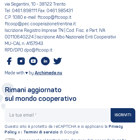
via Segantini, 10 - 38122 Trento
Tel: 0461.898111 Fax: 0461.985431
C.P. 1080 e-mail: ftcoop@ftcoop.it
ftcoop@pec.cooperazionetrentina.it
Iscrizione Registro Imprese TN | Cod. Fisc. e Part. IVA
00110640224 | Iscrizione Albo Nazionale Enti Cooperativi
MU-CAL n. A157943
RPD/DPO dpo@ftcoop.it
Made with ♥ by
Archimede.nu
Rimani aggiornato
sul mondo cooperativo
La tua email
ISCRIVITI
Questo sito è protetto da reCAPTCHA e si applicano la
Privacy
Policy
e i
Termini di servizio
di Google.