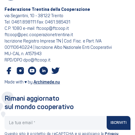
Federazione Trentina della Cooperazione
via Segantini, 10 - 38122 Trento
Tel: 0461.898111 Fax: 0461.985431
C.P. 1080 e-mail: ftcoop@ftcoop.it
ftcoop@pec.cooperazionetrentina.it
Iscrizione Registro Imprese TN | Cod. Fisc. e Part. IVA
00110640224 | Iscrizione Albo Nazionale Enti Cooperativi
MU-CAL n. A157943
RPD/DPO dpo@ftcoop.it
Made with ♥ by
Archimede.nu
Rimani aggiornato
sul mondo cooperativo
La tua email
ISCRIVITI
Questo sito è protetto da reCAPTCHA e si applicano la
Privacy