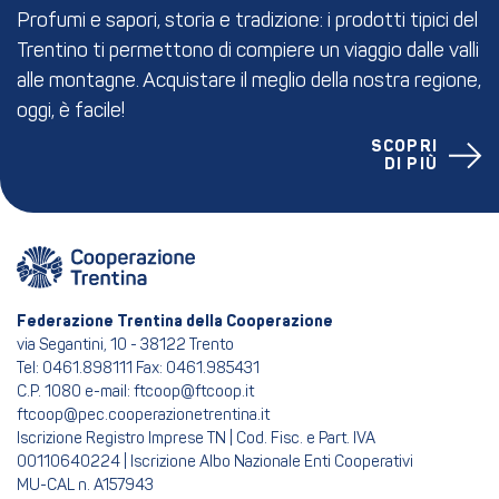
Profumi e sapori, storia e tradizione: i prodotti tipici del
Trentino ti permettono di compiere un viaggio dalle valli
alle montagne. Acquistare il meglio della nostra regione,
oggi, è facile!
SCOPRI
DI PIÙ
Federazione Trentina della Cooperazione
via Segantini, 10 - 38122 Trento
Tel: 0461.898111 Fax: 0461.985431
C.P. 1080 e-mail: ftcoop@ftcoop.it
ftcoop@pec.cooperazionetrentina.it
Iscrizione Registro Imprese TN | Cod. Fisc. e Part. IVA
00110640224 | Iscrizione Albo Nazionale Enti Cooperativi
MU-CAL n. A157943