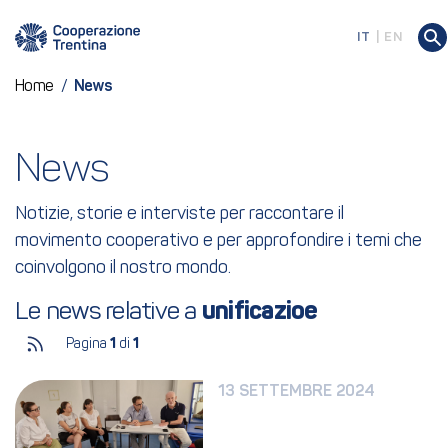
IT
EN
Home
/
News
News
Notizie, storie e interviste per raccontare il
movimento cooperativo e per approfondire i temi che
coinvolgono il nostro mondo.
Le news relative a 
unificazioe
Pagina
1
di
1
13 SETTEMBRE 2024