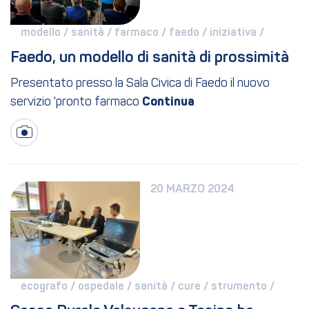
modello / 
sanità / 
farmaco / 
faedo / 
iniziativa / 
Faedo, un modello di sanità di prossimità
Presentato presso la Sala Civica di Faedo il nuovo
servizio 'pronto farmaco
20 MARZO 2024
ecografo / 
ospedale / 
sanità / 
cure / 
strumento / 