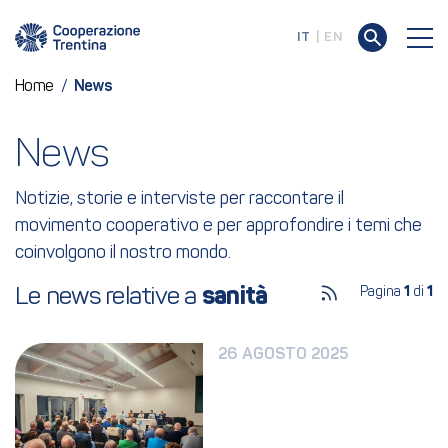
IT
EN
Home
/
News
News
Notizie, storie e interviste per raccontare il
movimento cooperativo e per approfondire i temi che
coinvolgono il nostro mondo.
Le news relative a 
sanità
Pagina
1
di
1
26 AGOSTO 2025