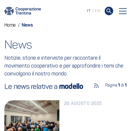
IT
EN
Home
/
News
News
Notizie, storie e interviste per raccontare il
movimento cooperativo e per approfondire i temi che
coinvolgono il nostro mondo.
Le news relative a 
modello
Pagina
1
di
1
26 AGOSTO 2025