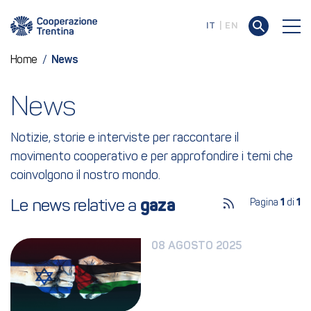
IT
EN
Home
/
News
News
Notizie, storie e interviste per raccontare il
movimento cooperativo e per approfondire i temi che
coinvolgono il nostro mondo.
Le news relative a 
gaza
Pagina
1
di
1
08 AGOSTO 2025