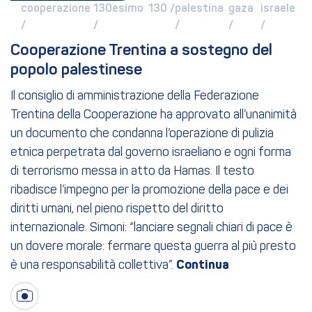
cooperazione 
130esimo 
130 / 
palestina 
gaza 
israele 
/ 
/ 
/ 
/ 
/ 
Cooperazione Trentina a sostegno del 
popolo palestinese
Il consiglio di amministrazione della Federazione
Trentina della Cooperazione ha approvato all’unanimità
un documento che condanna l’operazione di pulizia
etnica perpetrata dal governo israeliano e ogni forma
di terrorismo messa in atto da Hamas. Il testo
ribadisce l’impegno per la promozione della pace e dei
diritti umani, nel pieno rispetto del diritto
internazionale. Simoni: “lanciare segnali chiari di pace è
un dovere morale: fermare questa guerra al più presto
è una responsabilità collettiva”.