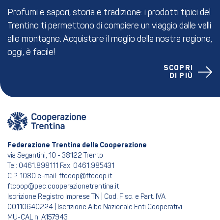
Profumi e sapori, storia e tradizione: i prodotti tipici del
Trentino ti permettono di compiere un viaggio dalle valli
alle montagne. Acquistare il meglio della nostra regione,
oggi, è facile!
SCOPRI
DI PIÙ
Federazione Trentina della Cooperazione
via Segantini, 10 - 38122 Trento
Tel: 0461.898111 Fax: 0461.985431
C.P. 1080 e-mail: ftcoop@ftcoop.it
ftcoop@pec.cooperazionetrentina.it
Iscrizione Registro Imprese TN | Cod. Fisc. e Part. IVA
00110640224 | Iscrizione Albo Nazionale Enti Cooperativi
MU-CAL n. A157943