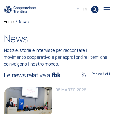
IT
EN
Home
/
News
News
Notizie, storie e interviste per raccontare il
movimento cooperativo e per approfondire i temi che
coinvolgono il nostro mondo.
Le news relative a 
fbk
Pagina
1
di
1
05 MARZO 2026