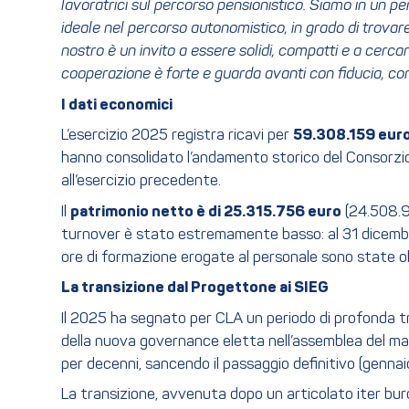
lavoratrici sul percorso pensionistico. Siamo in un 
ideale nel percorso autonomistico, in grado di trovare
nostro è un invito a essere solidi, compatti e a cerca
cooperazione è forte e guarda avanti con fiducia, co
I dati economici
L’esercizio 2025 registra ricavi per
59.308.159 eur
hanno consolidato l’andamento storico del Consorzio. I
all’esercizio precedente.
Il
patrimonio netto è di 25.315.756 euro
(24.508.97
turnover è stato estremamente basso: al 31 dicembre 
ore di formazione erogate al personale sono state o
La transizione dal Progettone ai SIEG
Il 2025 ha segnato per CLA un periodo di profonda tr
della nuova governance eletta nell’assemblea del ma
per decenni, sancendo il passaggio definitivo (genna
La transizione, avvenuta dopo un articolato iter bu