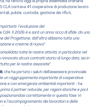
a, ha tenuto oggi la propria assemblea ordinaria
2025 CLA contava 41 cooperative di produzione lavoro
ntali, pulizie, custodia, gestione dei rifiuti,
portanti: l’evoluzione del
 CdA. Il 2026 è e sarà un anno ricco di sfide: da una
ne del Progettone; dall’altra abbiamo tutta una
upazione e crearne di nuova
”.
nsolidato tutte le nostre attività, in particolare nel
innovato alcuni contratti storici di lunga data, sia in
ttutto per le nostre associate
”.
li
, che ha portato i saluti dell’assessore provinciale
te un raggruppamento importante di cooperative
azione e con emergenze ambientali importanti
- ha
ima il partner naturale, per ragioni storiche e poi il
 posizionandosi correttamente in questa fase. Vi
iori e l’accompagnamento dei lavoratori e delle