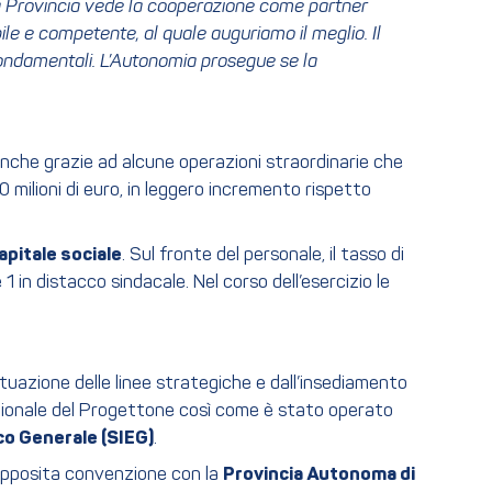
 la Provincia vede la cooperazione come partner
ile e competente, al quale auguriamo il meglio. Il
i fondamentali. L’Autonomia prosegue se la
anche grazie ad alcune operazioni straordinarie che
0 milioni di euro, in leggero incremento rispetto
apitale sociale
. Sul fronte del personale, il tasso di
n distacco sindacale. Nel corso dell’esercizio le
attuazione delle linee strategiche e dall’insediamento
stionale del Progettone così come è stato operato
co Generale (SIEG)
.
 apposita convenzione con la
Provincia Autonoma di