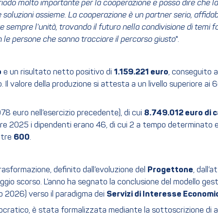
periodo molto importante per la cooperazione e posso dire che
 soluzioni assieme. La cooperazione è un partner serio, affidab
re sempre l’unità, trovando il futuro nella condivisione di tem
n le persone che sanno tracciare il percorso giusto
".
o
e un risultato netto positivo di
1.159.221 euro
, conseguito 
l valore della produzione si attesta a un livello superiore ai 6
8 euro nell’esercizio precedente), di cui
8.749.012 euro di c
2025 i dipendenti erano 46, di cui 2 a tempo determinato e 1 i
ltre
600
.
asformazione, definito dall’evoluzione del
Progettone
, dall’
ggio scorso. L’anno ha segnato la conclusione del modello ge
io 2026) verso il paradigma dei
Servizi di Interesse Economi
rocratico, è stata formalizzata mediante la sottoscrizione di