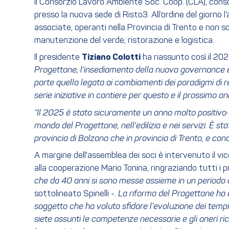
Il Consorzio Lavoro Ambiente Soc. Coop. (CLA), cons
presso la nuova sede di Risto3. All’ordine del giorn
associate, operanti nella Provincia di Trento e non solo,
manutenzione del verde, ristorazione e logistica.
Il presidente
Tiziano Colotti
ha riassunto così il 202
Progettone, l’insediamento della nuova governance e 
parte quella legata ai cambiamenti dei paradigmi di r
serie iniziative in cantiere per questo e il prossimo 
“Il 2025 è stato sicuramente un anno molto positivo:
mondo del Progettone, nell'edilizia e nei servizi. È st
provincia di Bolzano che in provincia di Trento, e co
A margine dell'assemblea dei soci è intervenuto il v
alla cooperazione Mario Tonina, ringraziando tutti i pr
che da 40 anni si sono messe assieme in un periodo d
sottolineato Spinelli
-. La riforma del Progettone ha a
soggetto che ha voluto sfidare l’evoluzione dei temp
siete assunti le competenze necessarie e gli oneri ri