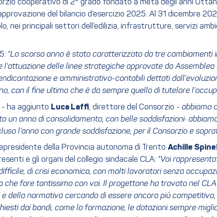
orzio cooperativo di 2° grado fondato a metà degli anni Ottant
o l’approvazione del bilancio d’esercizio 2025. Al 31 dicembre 
 nei principali settori dell’edilizia, infrastrutture, servizi ambie
5: “
Lo scorso anno è stato caratterizzato da tre cambiamenti im
l'attuazione delle linee strategiche approvate da Assemblea e
endicontazione e amministrativo-contabili dettati dall’evoluzio
anno, con il fine ultimo che è da sempre quello di tutelare l’occ
- ha aggiunto
Luca Laffi
, direttore del Consorzio -
abbiamo co
ato un anno di consolidamento, con belle soddisfazioni: abbiamo r
ncluso l’anno con grande soddisfazione, per il Consorzio e sopra
icepresidente della Provincia autonoma di Trento
Achille Spinel
esenti e gli organi del collegio sindacale CLA: “
Voi rappresenta
ifficile, di crisi economica, con molti lavoratori senza occup
 che fare tantissimo con voi. Il progettone ha trovato nel CLA pr
i e della normativa cercando di essere ancora più competitivo,
chiesti dai bandi, come la formazione, le dotazioni sempre migl