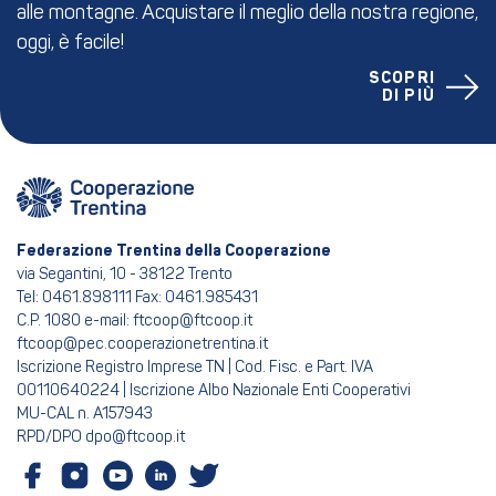
alle montagne. Acquistare il meglio della nostra regione,
oggi, è facile!
SCOPRI
DI PIÙ
Federazione Trentina della Cooperazione
via Segantini, 10 - 38122 Trento
Tel: 0461.898111 Fax: 0461.985431
C.P. 1080 e-mail: ftcoop@ftcoop.it
ftcoop@pec.cooperazionetrentina.it
Iscrizione Registro Imprese TN | Cod. Fisc. e Part. IVA
00110640224 | Iscrizione Albo Nazionale Enti Cooperativi
MU-CAL n. A157943
RPD/DPO dpo@ftcoop.it