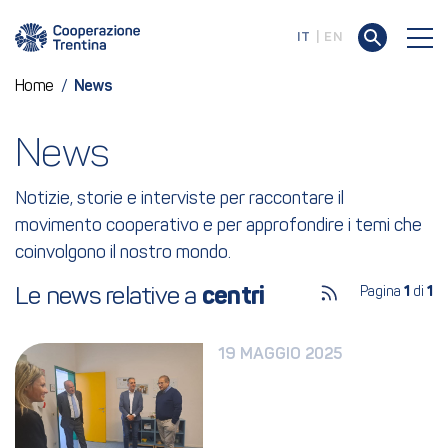
IT
EN
Home
/
News
News
Notizie, storie e interviste per raccontare il
movimento cooperativo e per approfondire i temi che
coinvolgono il nostro mondo.
Le news relative a 
centri
Pagina
1
di
1
19 MAGGIO 2025