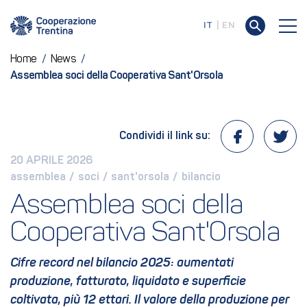
IT
EN
Home
/
News
/
Assemblea soci della Cooperativa Sant'Orsola
Condividi il link su:
20 APRILE 2026
assemblea
 / 
soci
 / 
sant'orsola
 / 
bilancio
Assemblea soci della 
Cooperativa Sant'Orsola
Cifre record nel bilancio 2025: aumentati
produzione, fatturato, liquidato e superficie
coltivata, più 12 ettari. Il valore della produzione per