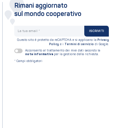
Rimani aggiornato
sul mondo cooperativo
La tua email
ISCRIVITI
Questo sito è protetto da reCAPTCHA e si applicano la
Privacy
Policy
e i
Termini di servizio
di Google.
Acconsento al trattamento dei miei dati secondo la
nota informativa
per la gestione della richiesta.
*
Campi obbligatori