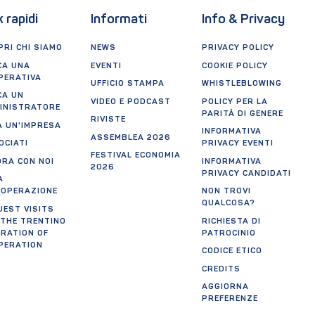
k rapidi
Informati
Info & Privacy
RI CHI SIAMO
NEWS
PRIVACY POLICY
CA UNA
EVENTI
COOKIE POLICY
PERATIVA
UFFICIO STAMPA
WHISTLEBLOWING
CA UN
VIDEO E PODCAST
POLICY PER LA
INISTRATORE
PARITÀ DI GENERE
RIVISTE
A UN'IMPRESA
INFORMATIVA
ASSEMBLEA 2026
OCIATI
PRIVACY EVENTI
FESTIVAL ECONOMIA
ORA CON NOI
INFORMATIVA
2026
PRIVACY CANDIDATI
A
OOPERAZIONE
NON TROVI
QUALCOSA?
UEST VISITS
 THE TRENTINO
RICHIESTA DI
ERATION OF
PATROCINIO
PERATION
CODICE ETICO
CREDITS
AGGIORNA
PREFERENZE