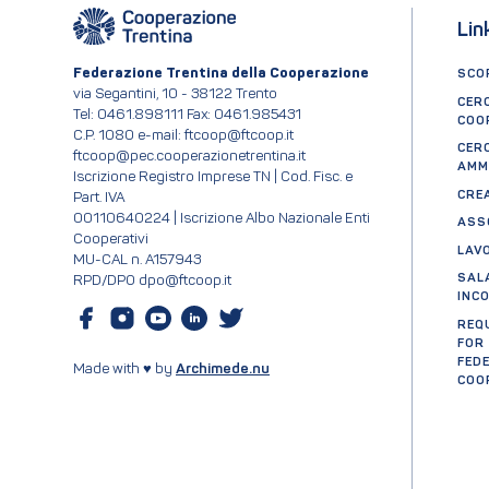
Lin
Federazione Trentina della Cooperazione
SCOP
via Segantini, 10 - 38122 Trento
CER
Tel: 0461.898111 Fax: 0461.985431
COO
C.P. 1080 e-mail: ftcoop@ftcoop.it
CER
ftcoop@pec.cooperazionetrentina.it
AMM
Iscrizione Registro Imprese TN | Cod. Fisc. e
CRE
Part. IVA
00110640224 | Iscrizione Albo Nazionale Enti
ASS
Cooperativi
LAV
MU-CAL n. A157943
SAL
RPD/DPO dpo@ftcoop.it
INC
REQ
FOR
FED
Made with ♥ by
Archimede.nu
COO