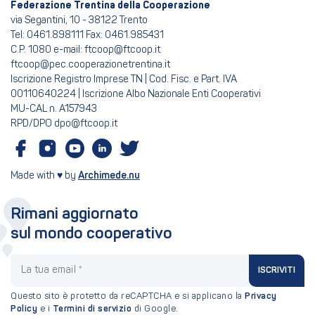
Federazione Trentina della Cooperazione
via Segantini, 10 - 38122 Trento
Tel: 0461.898111 Fax: 0461.985431
C.P. 1080 e-mail: ftcoop@ftcoop.it
ftcoop@pec.cooperazionetrentina.it
Iscrizione Registro Imprese TN | Cod. Fisc. e Part. IVA
00110640224 | Iscrizione Albo Nazionale Enti Cooperativi
MU-CAL n. A157943
RPD/DPO dpo@ftcoop.it
Made with ♥ by
Archimede.nu
Rimani aggiornato
sul mondo cooperativo
La tua email
ISCRIVITI
Questo sito è protetto da reCAPTCHA e si applicano la
Privacy
Policy
e i
Termini di servizio
di Google.